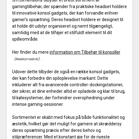
Jm Dimensions tilbyder et bredt sortiment af
gamingtilbehør, der spænder fra praktiske headset holdere
til innovative konsol gadgets, der kan forvandle enhver
gamer’s opsætning. Deres headset holdere er designet til
at holde dit udstyr organiseret og nemt tilgængeligt,
samtidig med at de tilføjer et stilfuldt element til dit
spilleområde.
Her finder du mere
information om Tilbehør til konsoller
.
Udover dette tilbyder de også en række konsol gadgets,
der kan forbedre din spiloplevelse markant. Dette
inkluderer alt fra avancerede controller-dockingstationer,
der sikrer, at dine enheder altid er opladede og klar til brug,
til kølesystemer, der forhindrer overophedning under
intense gaming-sessioner.
Sortimentet er skabt med fokus på både funktionalitet og
æstetik, hvilket gør det muligt for gamere at skræddersy
deres opsætning præcis efter deres behov og
stilpræferencer. Med et konstant øje for de nyeste